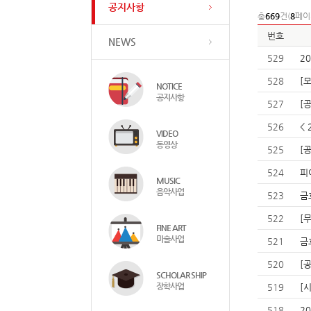
공지사항
총
669
건(
8
페이
번호
NEWS
529
2
528
[
NOTICE
공지사항
527
[
526
<
VIDEO
동영상
525
[
524
피
MUSIC
음악사업
523
금
522
[
FINE ART
미술사업
521
금
520
[
SCHOLAR SHIP
장학사업
519
[
518
2