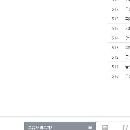
517
금
516
피
515
2
514
[
513
피
512
금
511
금
510
금
그룹사 바로가기