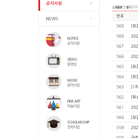
공지사항
총
669
건(
6
페이지
번호
NEWS
569
[모
568
20
NOTICE
공지사항
567
20
566
20
VIDEO
동영상
565
[모
564
[모
MUSIC
음악사업
563
[1
562
[취
FINE ART
미술사업
561
20
560
[모
SCHOLAR SHIP
장학사업
559
20
558
금호