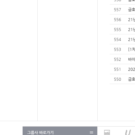
557
금호
556
21
555
21
554
21
553
[1
552
바이
551
20
550
금호
그룹사 바로가기