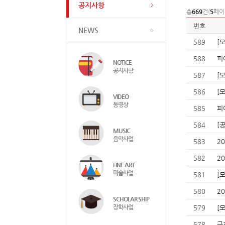
공지사항
총
669
건(
5
페이
번호
NEWS
589
[
588
피
NOTICE
공지사항
587
[
586
[
VIDEO
동영상
585
피
584
[
MUSIC
음악사업
583
2
582
2
FINE ART
미술사업
581
[
580
2
SCHOLAR SHIP
장학사업
579
[
578
금