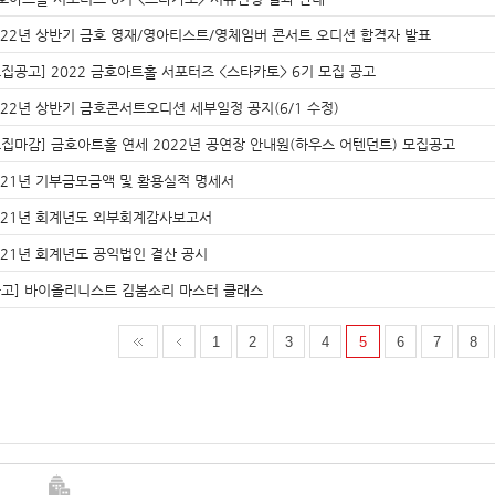
022년 상반기 금호 영재/영아티스트/영체임버 콘서트 오디션 합격자 발표
모집공고] 2022 금호아트홀 서포터즈 <스타카토> 6기 모집 공고
022년 상반기 금호콘서트오디션 세부일정 공지(6/1 수정)
모집마감] 금호아트홀 연세 2022년 공연장 안내원(하우스 어텐던트) 모집공고
021년 기부금모금액 및 활용실적 명세서
021년 회계년도 외부회계감사보고서
021년 회계년도 공익법인 결산 공시
공고] 바이올리니스트 김봄소리 마스터 클래스
1
2
3
4
5
6
7
8