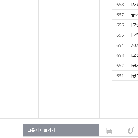
658
[채
657
금호
656
[모
655
[모
654
20
653
[모
652
[공
651
[공
그룹사 바로가기