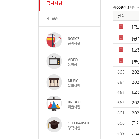
공지사항
총
669
건(
1
페이지
번호
NEWS
[공
NOTICE
[공
공지사항
[모
VIDEO
[모
동영상
665
20
MUSIC
664
20
음악사업
663
[모
FINE ART
662
20
미술사업
661
20
SCHOLAR SHIP
660
금호
장학사업
659
금호