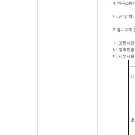
4)
하우스매
나. 근 무 지
2. 응시자격
가. 공통사항
나.
경력인정
다.
세부사
대
음