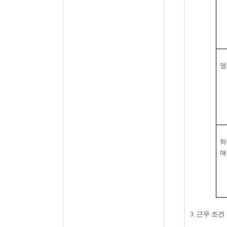
영
하
매
3. 근무 조건