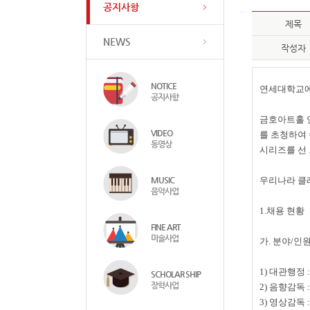
공지사항
제목
NEWS
작성자
NOTICE
연세대학교에
공지사항
금호아트홀 
VIDEO
를 초청하여
동영상
시리즈를 선
MUSIC
우리나라 클
음악사업
1.
채용 현황
FINE ART
미술사업
가. 분야
/
인
1) 대관행정
SCHOLAR SHIP
장학사업
2)
음향감독
3)
영상감독