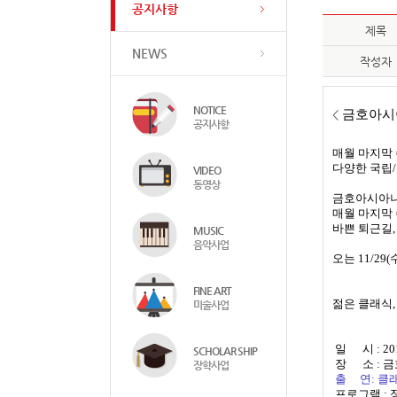
공지사항
제목
NEWS
작성자
NOTICE
금호아시
<
공지사항
매월 마지막 
다양한 국립
VIDEO
동영상
금호아시아나
매월 마지막
바쁜 퇴근길,
MUSIC
음악사업
오는 11/2
FINE ART
젊은 클래식,
미술사업
​
일 시 : 20
SCHOLAR SHIP
장 소 : 
장학사업
출 연: 클
프로그램 : 