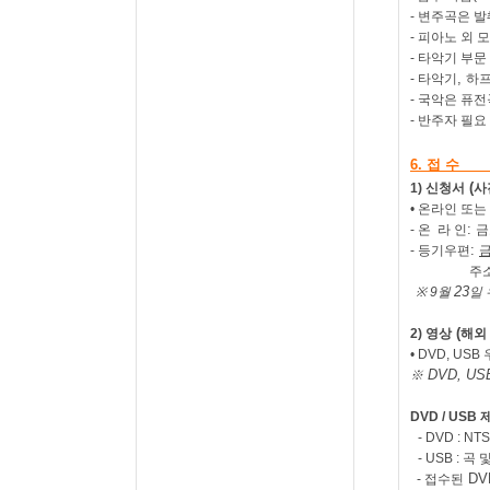
-
변주곡은 발
-
피아노 외 모
-
타악기 부문
,
-
타악기
하
-
국악은 퓨전
-
반주자 필요 
6.
접 수
(
1)
신청서
사
•
온라인 또는
:
-
온 라 인
금
:
-
등기우편
주
23
※ 9
월
일 
(
2)
영상
해외
• DVD, USB
DVD, US
※
DVD / USB
- DVD :
NTS
- USB :
곡 
DV
-
접수된