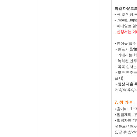
파일 다운로
-
곡 및 악장
-
.
mpeg, .mpg,
-
이메일로 일
-
신청서는 이
• 영상물 접수
암
-
반드시
-
카메라는 처
-
녹화된 연주
-
곡목 순서는
-
모든 연주곡
)
표시
-
영상 제출 
※
위의
유의
7.
참 가 비
: 120
•
참가비
:
• 입금계좌
• 입금자명 기
※
반드시 참가
입금 후 참가