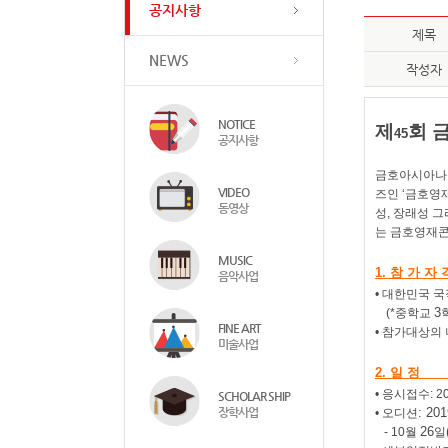
공지사항
제목
NEWS
작성자
NOTICE
제
회 
45
공지사항
금호아시아나
VIDEO
즈인
‘
금호영
동영상
성
,
장래성
그
는
금호영재
MUSIC
1.
참 가 자 
음악사업
• 대한민국 
3
(*
중학교
FINE ART
• 참가대상의
미술사업
2.
일 정
• 응시접수
: 2
SCHOLAR SHIP
장학사업
: 201
• 오디션
26
- 10
월
일