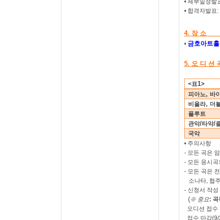
• 세부일정발
• 합격자발표
:
4.
장 소
금호아트홀
•
5.
오 디 션 
1>
<
표
,
피아노
바
,
비올라
더
플루트
/
/
관악
타악
국악
•
주의사항
-
모든 곡은 
-
모든 응시곡
-
모든 곡은 
소나타
,
협
-
신청서 작성
(
※
중요
:
곡
오디션 접수
접수 마감
(9