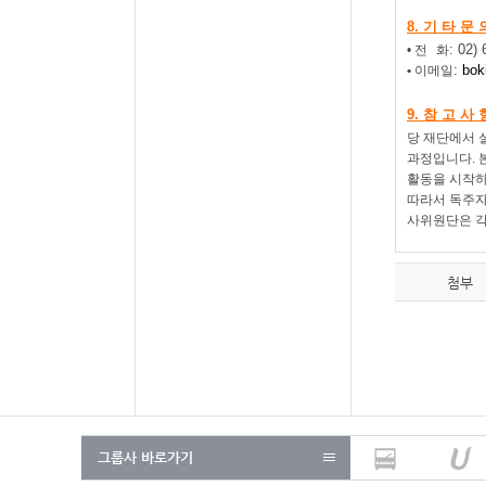
8.
기 타 문 
: 02)
•
전
화
:
bok
•
이메일
9.
참 고 사 
당 재단에서 
과정입니다
.
활동을 시작
따라서 독주자
사위원단은 각
첨부
그룹사 바로가기