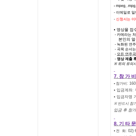
-
mpeg, .mpg,
-
이메일로 일
-
신청서는 이
• 영상물 
-
카메라는 처
본인의 얼
-
녹화된 연주
-
곡목 순서는
-
모든 연주곡
-
영상 제출 
※
위의
유의
7.
참 가 비
: 160
•
참가비
• 입금계좌
:
• 입금자명 
※
반드시 참
입금 후 참
8.
기 타 문
: 02)
•
전
화