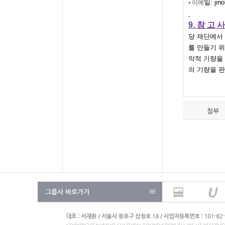
일
:
jin
•
이메
9.
참 고 사
당
재단에서
를
만들기
위
악적
기량을
의
기량을
판
첨부
그룹사 바로가기