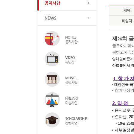
공지사항
제목
NEWS
작성자
NOTICE
제
회 
24
공지사항
금호아시아나
련하고자 '
VIDEO
영체임버콘서
동영상
아트홀에서
MUSIC
참 가 
1.
음악사업
•
대한민국 국
• 참가대상
FINE ART
미술사업
2.
일 정
• 응시접수
: 
• 오디션
: 20
SCHOLAR SHIP
장학사업
26
- 10
월
• 세부일정