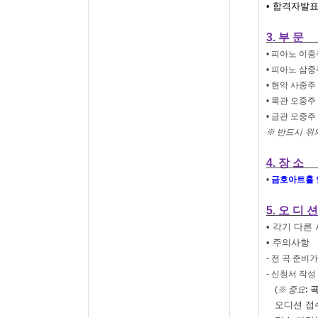
• 합격자발
3.
부 문
•
피아노 이중
•
피아노 삼중
•
현악 사중주
•
목관 오중주
•
금관 오중주
※
반드시
위
4.
장 소
•
금호아트홀 
5.
오 디 션
• 각기 다른
• 주의사항
-
전 곡 준비
-
신청서 작성
(
※ 중요
:
오디션 접