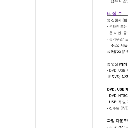
접수 마감
6.
접 수
(
1)
신청서
팀
•
온라인 또는
:
-
온 라 인
금
:
-
등기우편
주소
:
서울
23
※ 9
월
일 
(
2)
영상
해외
• DVD, USB
DVD, US
※
DVD / USB
- DVD: NTSC
- USB:
곡 및
DVD
-
접수된
파일 다운로
-
곡 및 악장