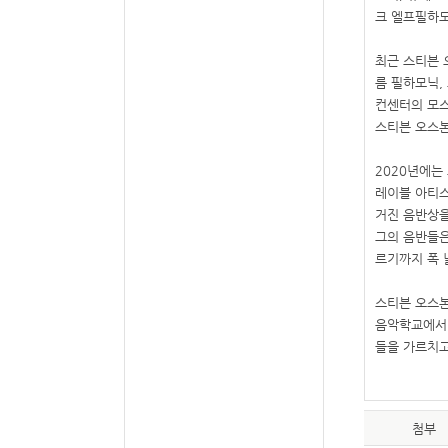
크 엘프필하
최근 스티븐 
름 필하모닉
,
컨센터의 모
스티븐 오스
2020
년에는
레이블 아티
거진 음반상을
그의 음반들
르기까지 폭 
스티븐 오스
음악학교에서
들을 가르치
첨부