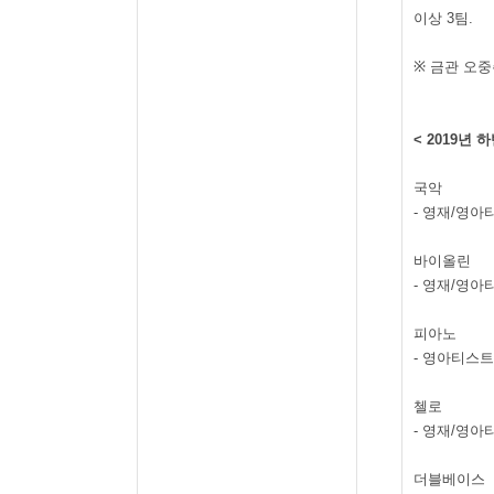
이상
3
팀
.
※
금관 오중
< 2019
년 하
국악
-
영재
/
영아
바이올린
-
영재
/
영아
피아노
-
영아티스트
첼로
-
영재
/
영아
더블베이스