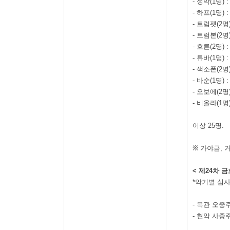
-
성악
(1
명
) 
-
하프
(1
명
) 
-
트럼펫
(2
명
-
트럼본
(2
명
-
호른
(2
명
) 
-
튜바
(1
명
) 
-
색소폰
(2
명
-
바순
(1
명
) 
-
오보에
(2
명
-
비올라
(1
명
이상
25
명
.
※
가야금
,
<
제
24
차 
*
악기별 심사
-
목관 오중
-
현악 사중