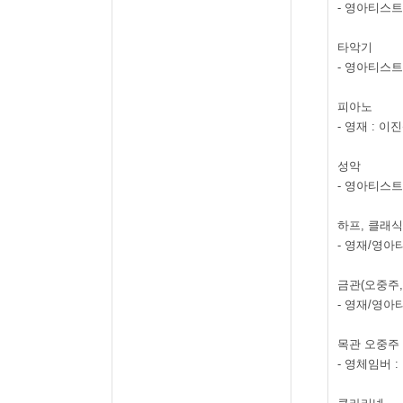
-
영아티스
타악기
-
영아티스
피아노
-
영재
:
이진
성악
-
영아티스트
하프
,
클래식
-
영재
/
영아
금관
(
오중주
-
영재
/
영아
목관 오중주
-
영체임버
: