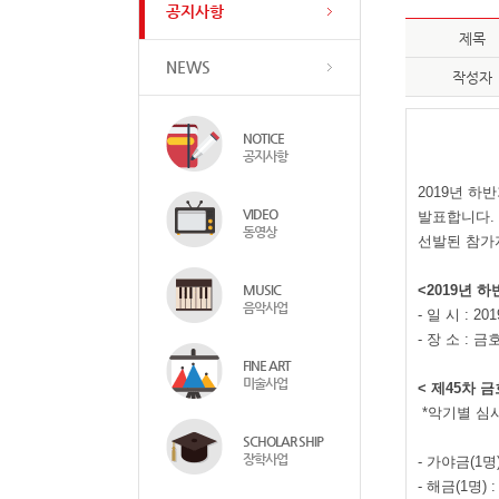
공지사항
제목
NEWS
작성자
NOTICE
공지사항
2019
년 하반
VIDEO
발표합니다
.
동영상
선발된 참가
MUSIC
<2019
년 하
음악사업
-
일 시
: 201
-
장 소
:
금호
FINE ART
미술사업
<
제
45
차 
*
악기별 심
SCHOLAR SHIP
장학사업
-
가야금
(1
명
-
해금
(1
명
) 