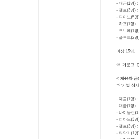
-
대금
(1
명
) 
-
첼로
(3
명
) 
-
피아노
(5
명
-
하프
(1
명
) 
-
오보에
(1
명
-
플루트
(2
명
이상
15
명
.
※
거문고
,
<
제
44
차 
*
악기별 심사
-
해금
(1
명
) 
-
대금
(1
명
) 
-
바이올린
(1
-
피아노
(3
명
-
첼로
(3
명
) 
-
타악기
(1
명