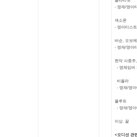
클라리넷
-
영재
/
영아
색소폰
-
영아티스
바순
,
오보에
-
영재
/
영아
현악 사중주
-
영체임버
비올라
-
영재
/
영아
플루트
-
영재
/
영아
이상
.
끝
<
오디션 관