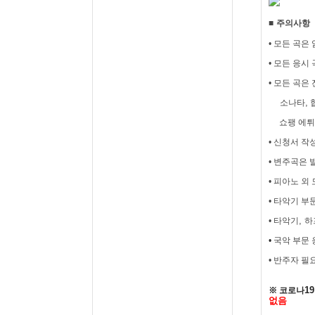
■
주의사항
•
모든 곡은
•
모든 응시 
•
모든 곡은
,
소나타
쇼팽 에튀
•
신청서 작성
•
변주곡은 
•
피아노 외 
•
타악기 부
,
•
타악기
하
•
국악 부문 
•
반주자 필요
1
※ 코로나
없음