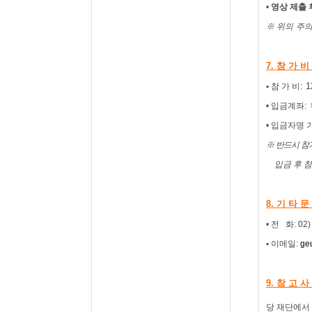
•
영상 제출 
※
위의
주
7.
참 가 비
: 
•
참 가 비
:
•
입금계좌
•
입금자명 
※
반드시 참
입금 후 
8.
기 타 문
•
전
화
: 02
•
이메일
:
ge
9.
참 고 사
당 재단에서