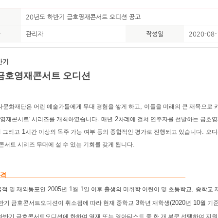
20년도 하반기 금호영재콘서트 오디션 공고
자
관리자
작성일
2020-08-
반기
 금호영재콘서트 오디션
,
문화재단은 어린 예술가들에게 무대 경험을 쌓게 하고
이들을 미래의 큰 재목으로 
.
2
호영재콘서트' 시리즈를 개최하였습니다
매년
차례에 걸쳐 연주자를 선발하는 금호영
1
.
 그리고
시간 이상의 독주 가능 여부 등의 종합적인 평가로 진행되고 있습니다
오디
.
콘서트 시리즈 무대에 설 수 있는 기회를 갖게 됩니다
 격
2005
1
1
,
국적 및 재외동포인
년
월
일 이후 출생의 미취학 어린이 및 초등학교
중학교 
3
(2020
10
반기 금호콘서트오디션이 취소됨에 따라 현재 중학교
학년 재학생
년
월 기
하반기 금호콘서트오디션에 한하여 영재 또는 영아티스트 중 한 개 부문 선택하여 지원