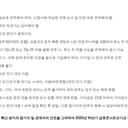
,
 암보로 연주해야 하며
신청서에 작성한 곡목 순서 및 악장 대로 연주해야 함
곡의 작곡가는 상이해야 함
,
 전곡 준비가 원칙이되
(
),
협주곡
카덴차 포함
모음곡의 경우
빠른 악장과 느린 악장 하나씩을 포함하여 최소 두 악
Op.10
Op.25
,
드
또는
작품 발췌 연주 시
최소 두 작품 이상을 연주해야 응시 가능
,
,
 시
곡목 란에 준비한 악장을 필수로 기입해야 하며
미기입 시 전곡 연주로 간주
발췌 불가
모든 악기 개인 지참
,
(
)
문 오디션 지원 악기는 스네어
마림바에 한함
개인 악기 지참
,
,
프
기타
국악 부문은 피아노 반주 불가하며 국악 반주는 장구 또는 북에 한함
,
21
응시곡은 퓨전 곡을 제외한 순수 정통 국악 곡에 한함
가야금은
현 이하의 가야금으
/
,
 시 본인 대동
세부 일정 확인 후 당일
다른 참가자와 반주자 중복 시 담당자에게 반
9
2020
확산 방지와 참가자 및 관계자의 안전을 고려하여
년 하반기 금호콘서트오디션 