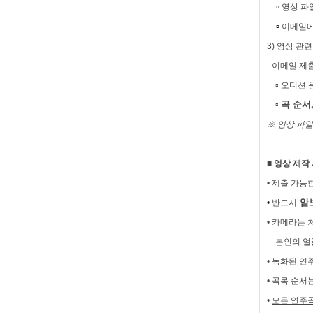
▫
영상 파
▫
이메일에
3)
영상 관련
-
이메일 제
▫
오디션 
▫
곡 순서
※
영상 파일
■ 영상 제작
•
제출 가능
암
•
반드시
•
카메라는 
본인의 얼굴
•
녹화된 연
•
곡목 순서는
•
모든 연주