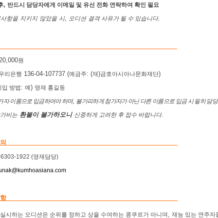
,
후
반드시 담당자에게 이메일 및 유선 전화 연락하여 확인 필요
,
.
의사항을
지키지
않았을
시
오디션
결격 사유가 될 수 있습니다
120,000
원
136-04-107737 (
: (
)
)
우리은행
예금주
재
금호아시아나문화재단
:
)
기입 방법
예
영재 홍길동
,
가자 이름으로 입금하여야 하며
불가피하게 참가자가 아닌 다른 이름으로 입금 시 필히 담
환불이 불가하오니
.
참가비는
신중하게 고려한 후 접수 바랍니다
 의
) 6303-1922 (
영재담당
)
unak@kumhoasiana.com
 항
,
 실시하는 오디션은 순위를 정하고 상을 수여하는 콩쿠르가 아니며
재능 있는 연주자