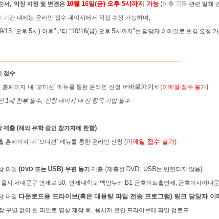
,
10
월
16
일
(
금
)
오후
5
시까지 가능
(
 순서
악장 지정 및 변경은
이후 곡목 관련 일체 
,
 기간 내에는 온라인 접수 페이지에서 직접 수정 가능하며
(9/15,
5
)
”
“10/16(
)
5
”
오후
시
이후
부터
금
오후
시까지
는 담당자 이메일로 변경 요청 
시 접수
‘
'
바로가기
)
홀
홈페이지
내
오디션
메뉴를 통한 온라인
신청
☞
☜
(
이메일 접수 불가
1
,
사진
매 첨부 필수
신청 페이지 내 전 항목 기입 필수
(
)
상 제출
해외 유학 중인 참가자에 한함
‘
'
(
이메일 접수 불가
)
홀 홈페이지 내
오디션
메뉴를 통한 온라인 신청
(
USB)
(
DVD, USB
)
상 파일
DVD
또는
우편 등기
제출
제출한
는 반환되지 않음
50,
B1
서울시 서대문구 연세로
연세대학교 백양누리
금호아트홀연세,
금호아시아나문
다운로드용 드라이브
(
혹은 대용량 파일 전송 프로그램
)
링크 담당자 이
상 파일
,
장 구별 없이 한 파일로 영상 제작 후
응시자 본인 드라이브에 파일 업로드