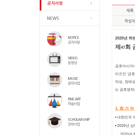
공지사항
제목
NEWS
작성
NOTICE
2020
년 하
공지사항
제
회
47
VIDEO
동영상
금호아시아나
리즈인 ‘금
MUSIC
,
악성
장래성
음악사업
는 금호영재
FINE ART
미술사업
1.
참 가 자
•
대한민국 
SCHOLAR SHIP
장학사업
• 2020
년 상
2020
년 