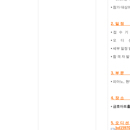
• 참가 대
2.
일 정
•
접
수
기
•
오
디
•
세부 일정
•
합 격 자 발
3.
부 문
,
•
피아노
현
4.
장 소
•
금호아트홀
5.
오 디 션