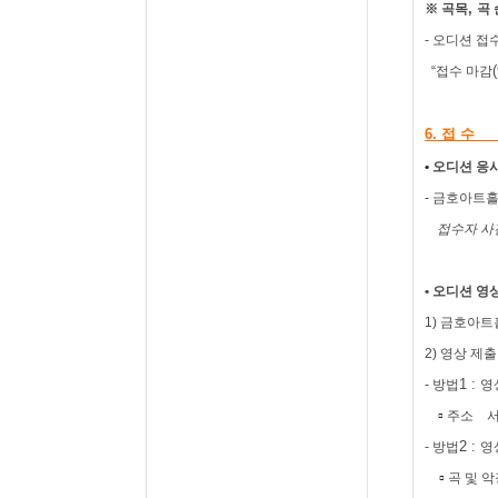
,
※
곡목
곡
-
오디션 접수
“
접수 마감
6.
접 수
•
오디션 응
-
금호아트
접수자 
•
오디션 영
1)
금호아트
2)
영상 제출
1 :
-
방법
영
▫
주소
2 :
-
방법
영
▫
곡 및 악