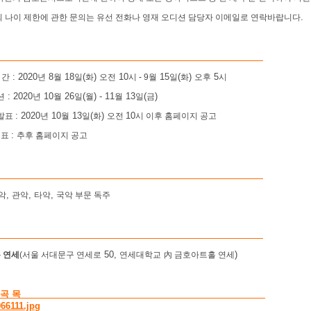
.
상의 나이 제한에 관한 문의는 유선 전화나 영재 오디션 담당자 이메일로 연락바랍니다
: 2020
8
18
(
)
10
15
(
)
5
간
년
월
일
화
오전
시
-
9
월
일
화
오후
시
: 2020
10
26
(
) - 11
13
(
)
션
년
월
일
월
월
일
금
: 2020
10
13
(
)
10
 발표
년
월
일
화
오전
시 이후 홈페이지 공고
:
 표
추후 홈페이지 공고
,
,
,
악
관악
타악
국악 부문 독주
50,
)
 연세
(
서울 서대문구 연세로
연세대학교
內
금호아트홀 연세
 곡 목