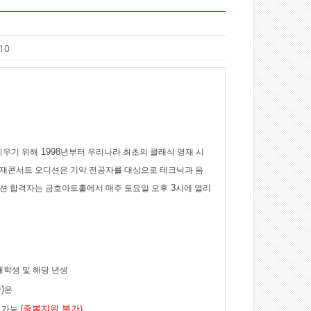
10
1998
키우기 위해
년부터 우리나라 최초의 클래식 영재 시
재콘서트 오디션은 기악 전공자를 대상으로 테크닉과 음
3
션 합격자는 금호아트홀에서 매주 토요일 오후
시에 열리
재학생 및 해당 년생
)
준
은
(
중복지원 불가
)
 가능