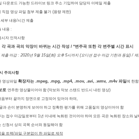
일 다운로드 가능한 드라이브 링크 주소 기입하여 담당자 이메일 제출
(
)
 직접 영상 파일 첨부 제출 불가
용량 제한
/
 세부 내용
시간 제출
:
출 내용
응시자 인적사항
,
각 곡과 곡의 악장이 바뀌는 시간 작성
/ *
변주곡 또한 각 변주별 시간 표시
: 2020
9
15
(
)
5
(
) /
 제출 마감
년
월
일
화
오후
시까지
오디션 접수 마감 기한과 동일
제
 시 주의사항
확장자는
.mpeg, .mpg, .mp4, .mov, .avi, .wmv, .m4v
파일
한 영상파일
에 한함
보로
(
)
연주한 영상물이어야 함
악보와 악보 스탠드 반드시 내린 영상
,
처음부터 끝까지 정면으로 고정되어 있어야 하며
과 손이 분명하게 보여야 하고 정확한 평가를 위해 고품질의 영상이어야 함
1
주는 접수 마감일로부터
년 이내에 녹화된 것이어야 하며 모든 곡은 녹화된 장소와 날
 신청서 상의 곡목 순서와 동일해야 함
/
곡을 트랙
파일 구분없이 한 파일로 제작