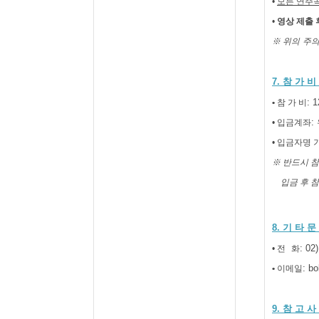
•
모든 연주
•
영상 제출 
※
위의
주
7.
참 가 비
: 
•
참 가 비
:
• 입금계좌
• 입금자명 
※ 반드시 
입금 후 
8.
기 타 문
: 02
• 전
화
: b
•
이메일
9.
참 고 사