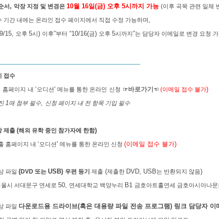
,
10
월
16
일
(
금
)
오후
5
시까지 가능
 순서
악장 지정 및 변경은
(
이후 곡목 관련 일체 
,
 기간 내에는 온라인 접수 페이지에서 직접 수정 가능하며
(9/15,
5
)
”
“10/16(
)
5
”
오후
시
이후
부터
금
오후
시까지
는 담당자 이메일로 변경 요청 
시 접수
‘
'
바로가기
)
홀
홈페이지
내
오디션
메뉴를 통한 온라인
신청
☞
☜
(
이메일 접수 불가
1
,
사진
매 첨부 필수
신청 페이지 내 전 항목 기입 필수
(
)
상 제출
해외 유학 중인 참가자에 한함
‘
'
(
이메일 접수 불가
)
홀 홈페이지 내
오디션
메뉴를 통한 온라인 신청
(
USB)
(
DVD, USB
)
상 파일
DVD
또는
우편 등기
제출
제출한
는 반환되지 않음
50,
B1
서울시 서대문구 연세로
연세대학교 백양누리
금호아트홀연세
금호아시아나문
다운로드용 드라이브
(
혹은 대용량 파일 전송 프로그램
)
링크 담당자 이
상 파일