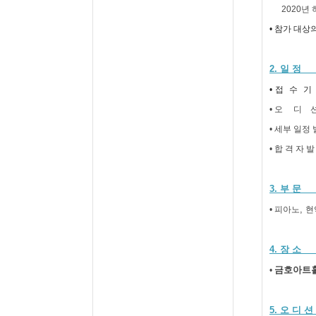
2020
년 
• 참가 대
2.
일 정
•
접
수
기
•
오
디 
•
세부 일정
•
합 격 자 발
3.
부 문
,
• 피아노
현
4.
장 소
금호아트
•
5.
오 디 션