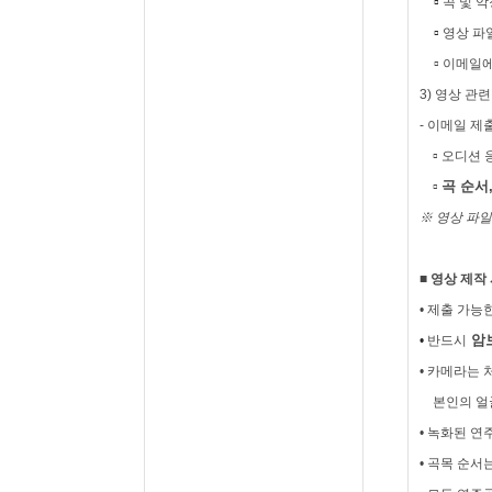
▫
곡 및 악
▫
영상 파
▫
이메일에
3)
영상 관련
-
이메일 제
▫
오디션 
▫
곡 순서
※
영상 파일
■ 영상 제작
•
제출 가능
암
•
반드시
•
카메라는 
본인의 얼굴
•
녹화된 연
•
곡목 순서는