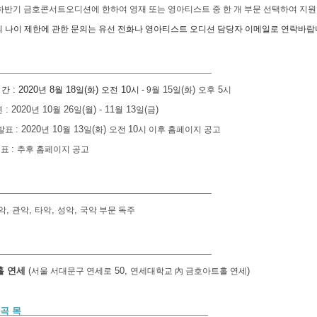
하반기 금호콘서트오디션에 한하여 영재 또는 영아티스트 중 한 개 부문 선택하여 지원
상의 나이 제한에 관한 문의는 유선 전화나 영아티스트 오디션 담당자 이메일로 연락바
: 2020
8
18
(
)
10
15
(
)
5
간
년
월
일
화
오전
시
-
9
월
일
화
오후
시
: 2020
10
26
(
) - 11
13
(
)
션
년
월
일
월
월
일
금
: 2020
10
13
(
)
10
 발표
년
월
일
화
오전
시 이후 홈페이지 공고
:
 표
추후 홈페이지 공고
,
,
,
,
악
관악
타악
성악
국악 부문 독주
홀 연세
(
50,
)
서울 서대문구 연세로
연세대학교
內
금호아트홀 연세
 곡 목