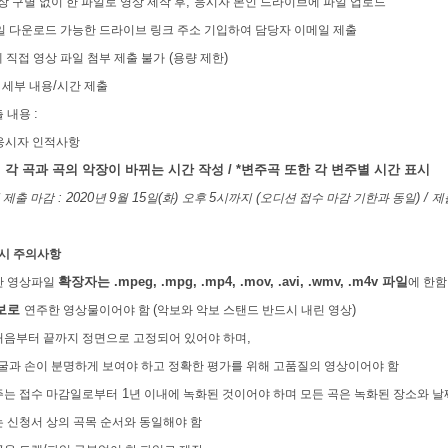
,
장 구별 없이 한 파일로 영상 제작 후
응시자 본인 드라이브에 파일 업로드
일 다운로드 가능한 드라이브 링크 주소 기입하여 담당자 이메일 제출
(
)
 직접 영상 파일 첨부 제출 불가
용량 제한
/
 세부 내용
시간 제출
:
출 내용
응시자 인적사항
,
각 곡과 곡의 악장이 바뀌는 시간 작성
/ *
변주곡 또한 각 변주별 시간 표시
: 2020
9
15
(
)
5
(
) /
 제출 마감
년
월
일
화
오후
시까지
오디션 접수 마감 기한과 동일
제
 시 주의사항
확장자는
.mpeg, .mpg, .mp4, .mov, .avi, .wmv, .m4v
파일
한 영상파일
에 한함
보로
(
)
연주한 영상물이어야 함
악보와 악보 스탠드 반드시 내린 영상
,
처음부터 끝까지 정면으로 고정되어 있어야 하며
과 손이 분명하게 보여야 하고 정확한 평가를 위해 고품질의 영상이어야 함
1
주는 접수 마감일로부터
년 이내에 녹화된 것이어야 하며 모든 곡은 녹화된 장소와 날
 신청서 상의 곡목 순서와 동일해야 함