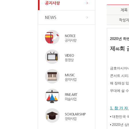
공지사항
제목
NEWS
작성
NOTICE
2020
년 하
공지사항
제
회
46
VIDEO
동영상
금호아시아
MUSIC
콘서트 시리
음악사업
해 장래성 
무대에 설 수
FINE ART
미술사업
1.
참 가 자
SCHOLAR SHIP
• 대한민국 
장학사업
• 2020
년 상