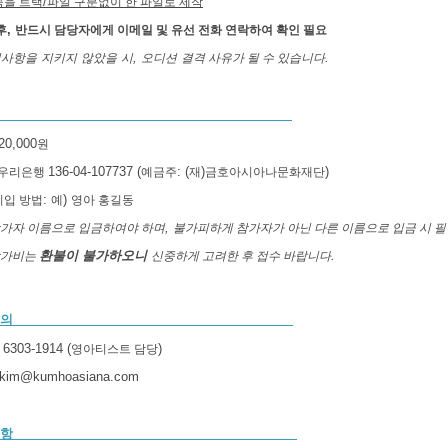
/
곡을 트랙
파일 구분없이 한 파일로 제작
,
후
반드시 담당자에게 이메일 및 유선 전화 연락하여 확인 필요
,
.
의사항을
지키지
않았을
시
오디션
결격 사유가 될 수 있습니다
120,000
원
136-04-107737 (
: (
)
)
우리은행
예금주
재
금호아시아나문화재단
:
)
기입 방법
예
영아 홍길동
,
참가자 이름으로 입금하여야 하며
불가피하게 참가자가 아닌 다른 이름으로 입금 시 필
환불이 불가하오니
.
참가비는
신중하게 고려한 후 접수 바랍니다
 의
) 6303-1914 (
)
영아티스트 담당
okim@kumhoasiana.com
 항