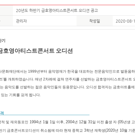
20년도 하반기 금호영아티스트콘서트 오디션 공고
자
관리자
작성일
2020-08-
반기
 금호영아티스트콘서트
오디션
나문화재단에서는
1999
년부터 음악영재가 한국을 대표하는 전문음악인으로 발돋움하
즈
'
를 개최하였습니다
.
매년
2
차례에 걸쳐 연주자를 선발하는 금호영아티스트콘서트 
있는 음악도를 선발하는 젊은 음악인들의 등용문입니다
.
오디션 합격자는 금호아트홀에
 있는 기회를 갖게 됩니다
.
 격
1994
1
1
2004
12
31
(05
국적 및 재외동포인
년
월
일 이후,
년
월
일 이전 출생 자
년생 
3
(2020
10
반기 금호콘서트오디션이 취소됨에 따라 현재 중학교
학년 재학생
년
월 기