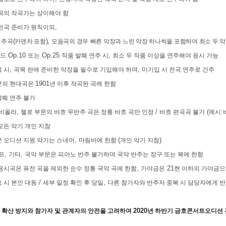
곡의 작곡가는 상이해야 함
,
 전곡 준비가 원칙이되
(
),
협주곡
카덴차 포함
모음곡의 경우
빠른 악장과 느린 악장 하나씩을 포함하여 최소 두 악
Op.10
Op.25
,
드
또는
작품 발췌 연주 시
최소 두 작품 이상을 연주해야 응시 가능
,
,
 시
곡목 란에 준비한 악장을 필수로 기입해야 하며
미기입 시 전곡 연주로 간주
1901
문의 현대곡은
년 이후 작곡된 곡에 한함
발췌 연주 불가
,
/
(
:
비올라
첼로 부문의 바흐 무반주 곡은 정통 바흐 곡만 인정
바흐 편곡곡 불가
예시
모든 악기 개인 지참
,
(
)
문 오디션 지원 악기는 스네어
마림바에 한함
개인 악기 지참
,
,
프
기타
국악 부문은 피아노 반주 불가하며 국악 반주는 장구 또는 북에 한함
,
21
응시곡은 퓨전 곡을 제외한 순수 정통 국악 곡에 한함
가야금은
현 이하의 가야금으
/
,
 시 본인 대동
세부 일정 확인 후 당일
다른 참가자와 반주자 중복 시 담당자에게 반
9
2020
확산 방지와 참가자 및 관계자의 안전을 고려하여
년 하반기 금호콘서트오디션 