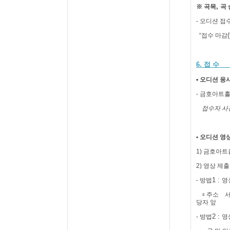
,
※
곡목
곡
-
오디션 접수
“
접수 마감
6.
접 수
•
오디션 응
-
금호아트
접수자 
•
오디션 영
1)
금호아트
2)
영상 제출
1 :
-
방법
영
▫
주소
당자 앞
2 :
-
방법
영