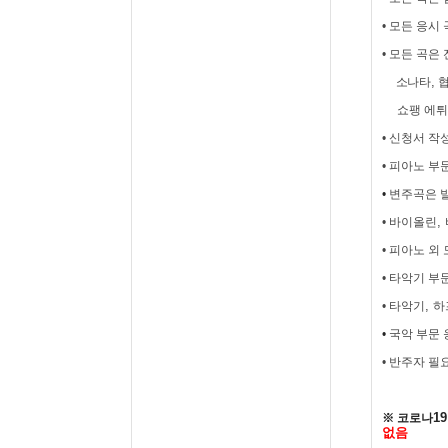
•
모든 응시 
•
모든 곡은
,
소나타
쇼팽 에튀
•
신청서 작성
•
피아노 부
•
변주곡은 
,
•
바이올린
•
피아노 외 
•
타악기 부
,
•
타악기
하
•
국악 부문 
•
반주자 필요
1
※ 코로나
없음