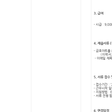
3.
급여
-
시급
: 9,00
4.
제출서류
(
-
금호아트홀 
(
이력서
-
이메일 제목
5.
서류 접수 
-
접수기간
: 
-
근무시작 일
-
지원방법
: 
-
서류 전형 
6.
면접일정