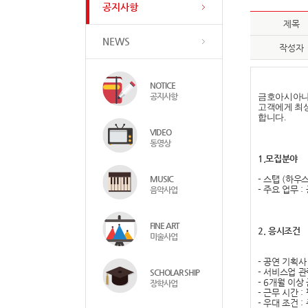
공지사항
제목
NEWS
작성자
NOTICE
공지사항
금호아시아나
고객에게 최상
합니다
.
VIDEO
동영상
1.
모집분야
MUSIC
-
스탭
(
하우
-
주요 업무
:
음악사업
FINE ART
2.
응시조건
미술사업
-
공연 기획사
-
서비스업 관
SCHOLAR SHIP
- 6
개월 이상
장학사업
-
근무 시간
:
-
우대 조건
: