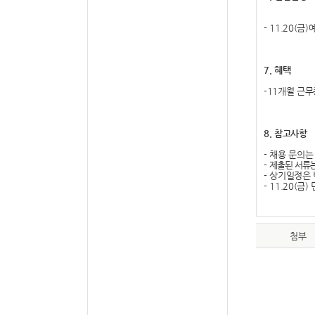
- 11.20(
금
)
7.
혜택
-11
개월 근무
8.
참고사항
-
채용 문의는
-
제출된 서류는
-
상기일정은 
- 11.20(
금
)
이공고는 알
/
첨부