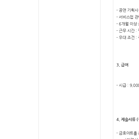
-
공연 기획사
-
서비스업 관
- 6
개월 이상
-
근무 시간
:
-
우대 조건
:
3.
급여
-
시급
: 9,00
4.
제출서류
(
-
금호아트홀 