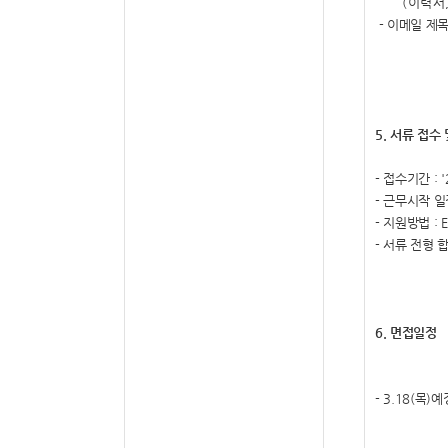
(
이력서
-
이메일 제목
5.
서류 접수 
-
접수기간
: 
-
근무시작 일
-
지원방법
: 
-
서류 전형 
6.
면접일정
- 3.18(목
)
예