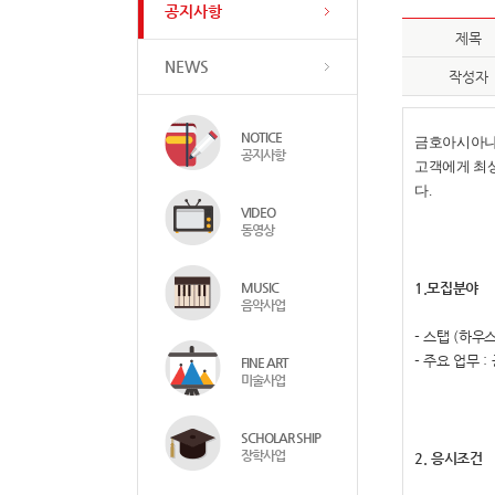
공지사항
제목
NEWS
작성자
NOTICE
금호아시아나
공지사항
고객에게 최상
다
.
VIDEO
동영상
MUSIC
1.
모집분야
음악사업
-
스탭
(
하우
-
주요 업무
:
FINE ART
미술사업
SCHOLAR SHIP
장학사업
2.
응시조건