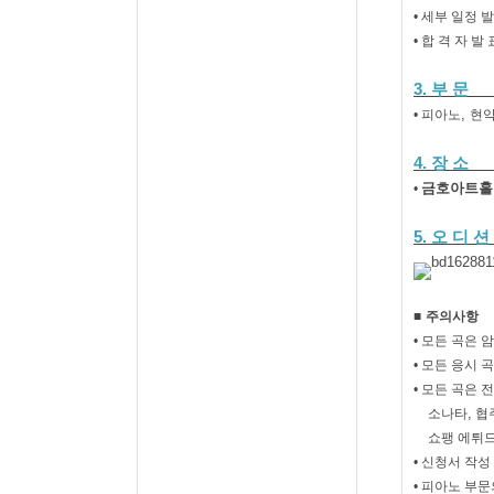
•
세부 일정 
•
합 격 자 발
3.
부 문
,
• 피아노
현
4.
장 소
금호아트홀
•
5.
오 디 션
■
주의사항
•
모든 곡은 
•
모든 응시 
•
모든 곡은 
,
소나타
협
쇼팽 에튀
•
신청서 작성
•
피아노 부문