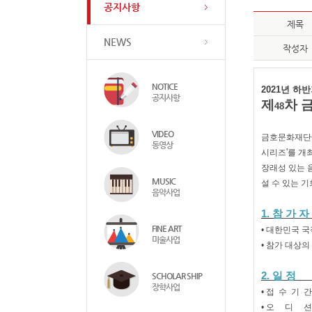
공지사항
제목
NEWS
작성자
NOTICE
2021
년 하반
공지사항
제
차 
48
VIDEO
금호문화재단
동영상
'
시리즈
를 개
장래성 있는 
MUSIC
설 수 있는 
음악사업
1.
참 가 자
FINE ART
• 대한민국 
미술사업
• 참가 대상
2.
일 정
SCHOLAR SHIP
장학사업
•​ 접 수 기 간
•
오
디
션