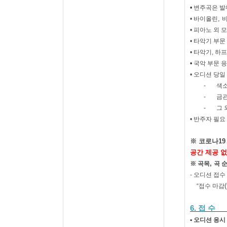
•
변주곡은 발
,
•
바이올린
•
피아노 외 모
•
타악기 부문
•
타악기
,
하프
•
국악 부문 
• 오디션 당일
-
색
-
금
-
그 
•
반주자 필요 
※ 코로나19
공간 제공 
,
※
곡목
곡 
-
오디션 접수
“
접수 마감
6.
접 수
•
오디션 응시