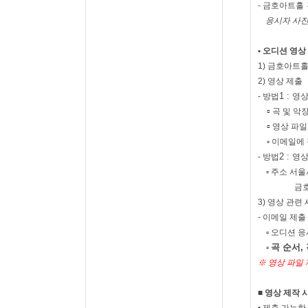
-
금호아트홀
응시자 사
•
오디션 영상
1)
금호아트홀
2)
영상 제출
1 :
-
방법
영상
▫
곡 및 악
▫
영상 파일
▫
이메일에 
2 :
-
방법
영상
▫
주소 서울
금호
3)
영상 관련 
-
이메일 제출
▫
오디션 응
곡 순서
,
▫
※
영상 파일 
■ 영상 제작 