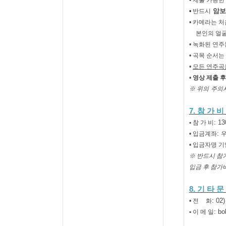
•
제출 가능한
암보
•
반드시
•
카메라는 처
본인의 얼굴
•
녹화된 연주
•
곡목 순서는
•
모든 연주곡
•
영상 제출 후
※
위의
주의
7.
참 가 비
: 13
•
참 가 비
:
• 입금계좌
• 입금자명 기
※ 반드시 참
입금 후 참가
8.
기 타 문
: 02
• 전
화
: b
•
이 메 일