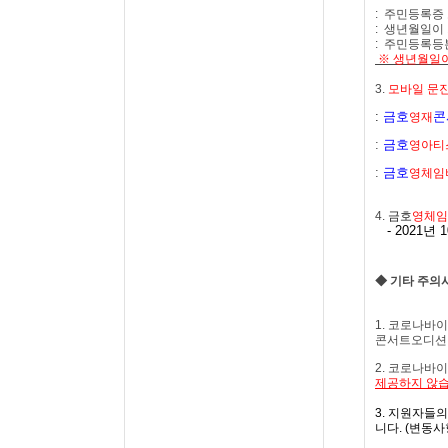
:
주민등록증 
:
생년월일이 
:
주민등록등
※ 생년월일
3.
모바일 문
:
금호
콘
영재
:
금호
영아티
:
금호
영체임
4.
금호
영체임
- 2021년 
◆
기타 주의
1.
코로나바이
콘서트오디션 
2.
코로나바이
제공하지 않
3.
지원자들의 
니다
. (
변동사