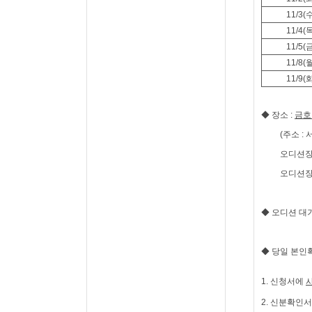
11/3(
11/4(
11/5(
11/8(
11/9(
◆ 장소
:
금호
(주소
:
오디션
오디션
◆ 오디션 대
◆
당일 본인
1.
신청서에
2.
신분확인서