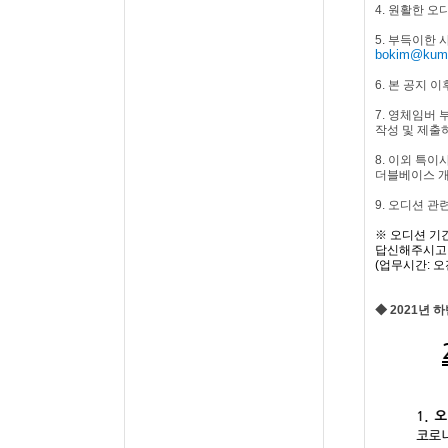
4.
원활한 오
5.
부득이한 
bokim@kumh
6.
본 공지 이
7.
영체임버 
작성 및 제출
8.
이외 특이
더블베이스 개
9. 오디션 관
※
오디션 기
답신해주시고
(
업무시간
:
오
◆
2021
년 