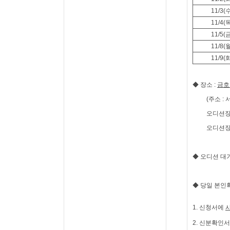
11/3(
11/4(
11/5(
11/8(
11/9(
◆ 장소
:
금호
(주소
:
오디션
오디션
◆ 오디션 대
◆
당일 본인
1.
신청서에
2.
신분확인서