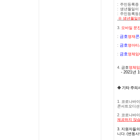
:
주민등록증 
:
생년월일이 
:
주민등록등
※ 생년월일
3.
모바일 문
:
금호
콘
영재
:
금호
영아티
:
금호
영체임
4.
금호
영체임
- 2021년 
◆
기타 주의
1.
코로나바이
콘서트오디션 
2.
코로나바이
제공하지 않
3.
지원자들의 
니다
. (
변동사