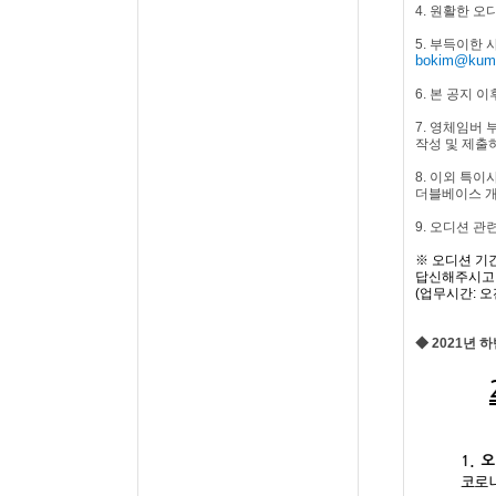
4.
원활한 오
5.
부득이한 
bokim@kumh
6.
본 공지 이
7.
영체임버 
작성 및 제출
8.
이외 특이
더블베이스 개
9. 오디션 관
※
오디션 기
답신해주시고
(
업무시간
:
오
◆
2021
년 