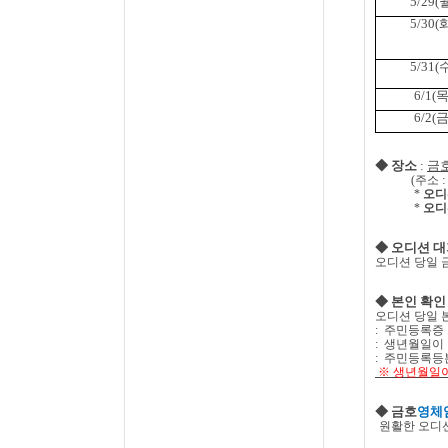
5/29(
5/30(
5/31(
6/1(
6/2(
◆ 장소
:
금
(
주소
*
오디
*
오디
◆ 오디션 
오디션 당일 
◆
본인 확인
오디션 당일 
:
주민등록증
:
생년월일이 
:
주민등록등
※ 생년월일
◆
금호
영체
원활한 오디션