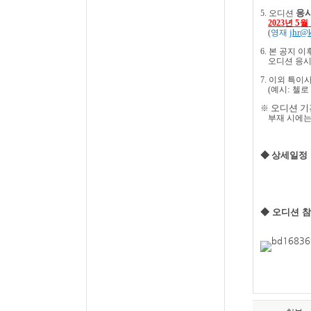
응시
5.
오디션
5
2023
년
월
jhr@
(
영재
6.
본 공지 이
오디션 응
7.
이외 특이사
:
(
예시
첼로
오디션 기
※
부재 시에는
◆ 상세일정
◆ 오디션 참