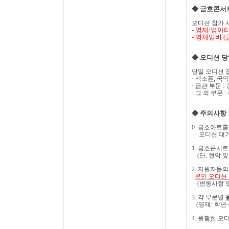
◆
금호콘서
오디션 참가 
-
영재/
영아
-
영체임버
(
◆ 오디션 당
당일 오디션 
,
·
색소폰
국악
:
·
금관
부문
:
·
그
외 부문
◆
주의사항
0.
금호아트홀
오디션 대기
1.
금호콘서트
,
(
단
현악 및
2.
지원자들의 
본인 오디션
(
변동사항 
3.
각 부문별
:
(
영재
학년
4.
원활한 오디