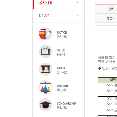
공지사항
제목
NEWS
작성자
NOTICE
공지사항
VIDEO
동영상
아래와 같이
아래 명시된
MUSIC
◆ 일정
: 20
음악사업
날짜
5/22(
FINE ART
미술사업
5/23(
5/24(
SCHOLAR SHIP
5/25(
장학사업
5/26(