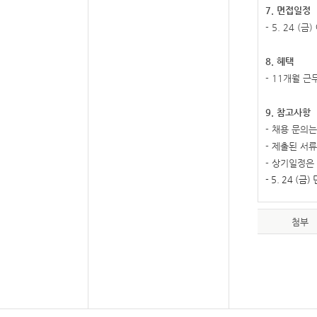
7.
면접일정
- 5. 24 (
금
)
8.
혜택
- 11
개월 근
9.
참고사항
-
채용 문의는
-
제출된 서류
-
상기일정은 
- 5. 24 (
금
)
첨부