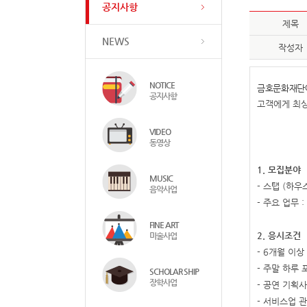
공지사항
제목
NEWS
작성자
NOTICE
금호문화재단에
공지사항
고객에게 최상
VIDEO
동영상
1.
모집분야
MUSIC
-
스탭
(
하우
음악사업
-
주요 업무
:
FINE ART
2.
응시조건
미술사업
- 6
개월 이상
-
주말 하루 
SCHOLAR SHIP
장학사업
-
공연 기획사
-
서비스업 관