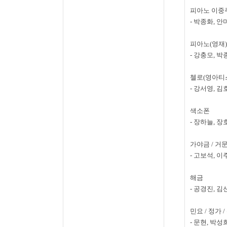
피아노 이중
-
박종화
,
안
피아노
(
영재
)
-
강충모
,
박
첼로
(
영아티
-
강서영
,
김
색소폰
-
장하늘
,
장
가야금
/
거
-
고보석
,
이
해금
-
공경진
,
김
민요
/
정가
/
-
문현
,
박성