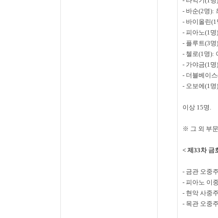
-
타악기
(1
명
-
바순
(2
명
):
-
바이올린
(1
-
피아노
(1
명
-
플루트
(3
명
-
첼로
(1
명
):
-
가야금
(1
명
-
더블베이스
-
오보에
(1
명
이상
15
명
.
※ 그 외 부
<
제
33
차 금
-
금관 오중
-
피아노 이
-
현악 사중
-
목관 오중