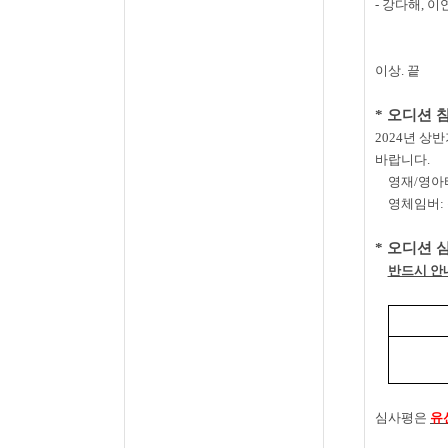
-
강다해
,
이
이상
.
끝
*
오디션 
2024
년 상반
바랍니다
.
영재
/
영아
영체임버
:
*
오디션 
반드시 안
심사평은
유