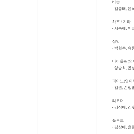
바순
-
김충배
,
윤
하프
/
기타
-
서승혜
,
이
성악
-
박현주
,
유
바이올린
(
영
-
양승희
,
윤
피아노
(
영아
-
김원
,
손정
리코더
-
김상애
,
김
플루트
-
김상애
,
윤