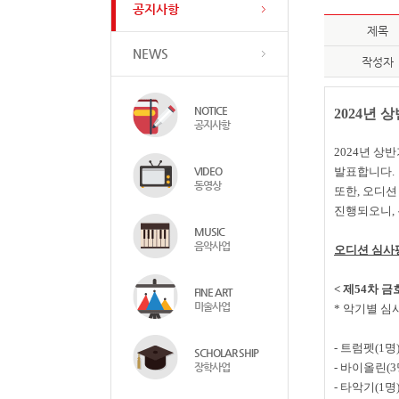
공지사항
제목
NEWS
작성자
NOTICE
2024
년 상
공지사항
2024
년 상반
VIDEO
발표합니다
.
동영상
또한
,
오디션
진행되오니
,
MUSIC
음악사업
오디션 심사
<
제
54
차 
FINE ART
미술사업
*
악기별 심
-
트럼펫
(1
명
SCHOLAR SHIP
장학사업
-
바이올린
(3
-
타악기
(1
명