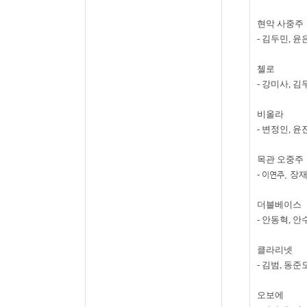
현악 사중주
-
김두민
,
윤
첼로
-
강미사
,
김
비올라
-
변정인
,
윤
목관 오중주
-
,
장
이연주
더블베이스
-
안동혁
,
안
클라리넷
-
김범
,
동준
오보에