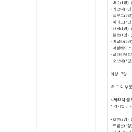
-
바순
(1
명
):
-
리코더
(1
명
-
플루트
(1
명
-
피아노
(2
명
-
해금
(1
명
):
-
첼로
(1
명
):
-
비올라
(1
명
-
더블베이스
-
클라리넷
(1
-
오보에
(2
명
이상
17
명
.
※ 그 외 부
<
제
53
차 금
*
악기별 심
-
호른
(2
명
):
-
트롬본
(1
명