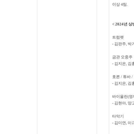
이상
4
팀
.
< 2024
년 상
트럼펫
-
김판주
,
박
금관 오중주
-
김지은
,
김
호른
/
튜바
/
-
김지은
,
김
바이올린
(
영
-
김현아
,
양
타악기
-
김미연
,
이