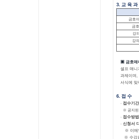
3.
교 육 과
금호아
금호
강
강
▣ 금호매
셀프 매니
과제이며
서식에 맞
6.
접 수
·
접수기
※ 공지된
·
접수방
·
신청서 
※
이메
※ 수