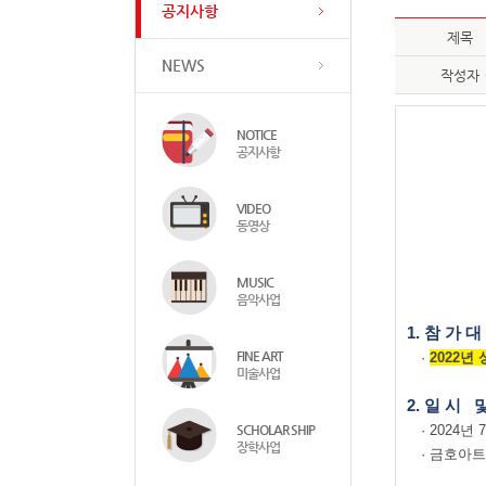
공지사항
제목
NEWS
작성자
NOTICE
공지사항
VIDEO
동영상
MUSIC
음악사업
1.
참 가 대
FINE ART
·
2022년
미술사업
2.
일 시
SCHOLAR SHIP
·
2024
년
장학사업
· 금호아