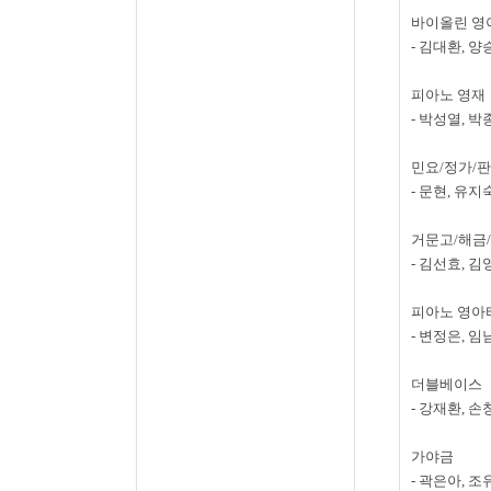
바이올린 영
-
김대환
,
양
피아노 영재
-
박성열
,
박
민요
/
정가
/
판
-
문현
,
유지
거문고
/
해금
/
-
김선효
,
김
피아노 영아
-
변정은
,
임
더블베이스
-
강재환
,
손
가야금
-
곽은아
,
조