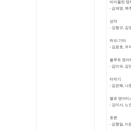
바이올린 영
-
김재영
,
백
성악
-
강형규
,
김
하프
/
기타
-
김윤호
,
우
플루트 영아
-
김미숙
,
김
타악기
-
김은혜
,
나
첼로 영아티
-
강미사
,
노
호른
-
김형일
,
이