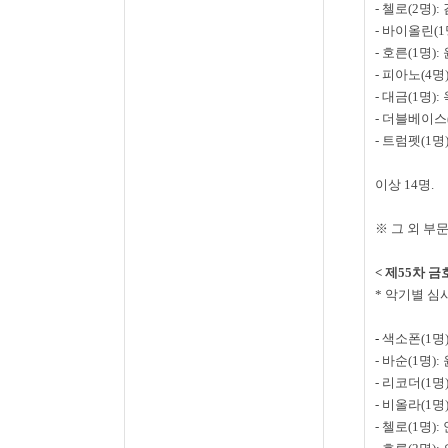
-
첼로
(2
명
):
-
바이올린
(1
-
호른
(1
명
):
-
피아노
(4
명
-
대금
(1
명
):
-
더블베이스
-
트럼펫
(1
명
이상
14
명
.
※ 그 외 부
<
제
55
차 금
*
악기별 심
-
색소폰
(1
명
-
바순
(1
명
):
-
리코더
(1
명
-
비올라
(1
명
-
첼로
(1
명
):