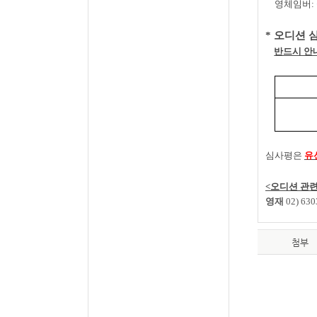
영체임버
:
*
오디션 
반드시 안
심사평은
유
<
오디션 관련
영재
02) 630
첨부