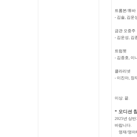
트롬본
/
튜바
-
김솔
,
김운
금관 오중주
-
김운성
,
김
트럼펫
-
김종호
,
이
클라리넷
-
이진아
,
장
이상
.
끝.
*
오디션 
2025
년 상반
바랍니다
.
영재
/
영아