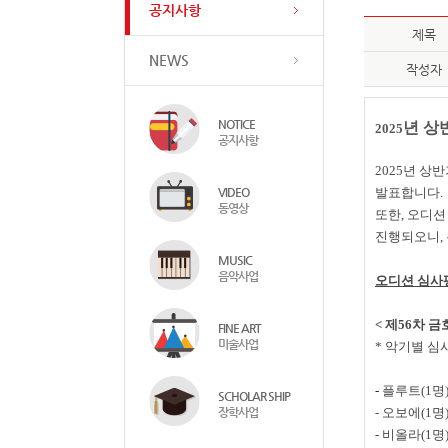
공지사항
제목
NEWS
작성자
NOTICE
년 상
2025
공지사항
2025
년 상반
VIDEO
발표합니다
.
동영상
또한
,
오디션
진행되오니
,
MUSIC
음악사업
오디션 심사
<
제
56
차 
FINE ART
미술사업
*
악기별 심
-
플루트
(1
명
SCHOLAR SHIP
장학사업
-
오보에
(1
명
-
비올라
(1
명