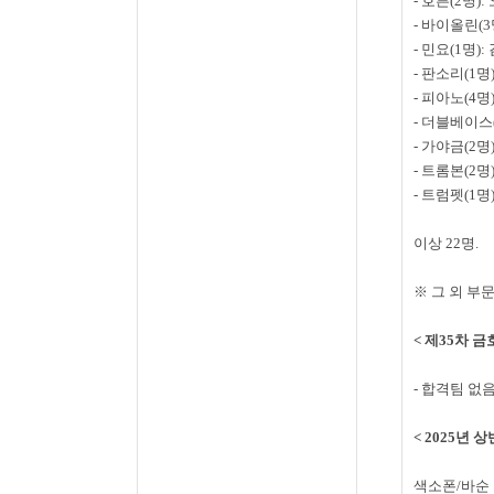
-
호른
(2
명
):
-
바이올린
(3
-
민요
(1
명
):
-
판소리
(1
명
-
피아노
(4
명
-
더블베이스
-
가야금
(2
명
-
트롬본
(2
명
-
트럼펫
(1
명
이상
22
명
.
※ 그 외 부
<
제
35
차 금
-
합격팀 없음
< 2025
년 상
색소폰
/
바순