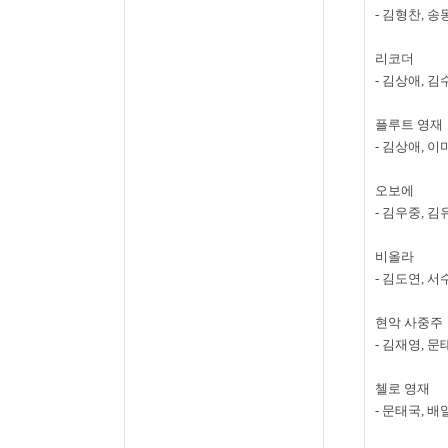
-
김형찬
,
송
리코더
-
김상애
,
김
플루트 영재
-
김상애
,
이
오보에
-
김우중
,
김
비올라
-
김도연
,
서
현악 사중주
-
김재영
,
문
첼로 영재
-
문태국
,
배