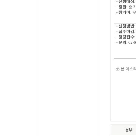
-
신청대상
-
정원
:
총
3
-
참가비
:
-
신청방법
-
접수마감
:
-
청강접수
:
-
문의
: 02-
⚠
본 마스터
첨부