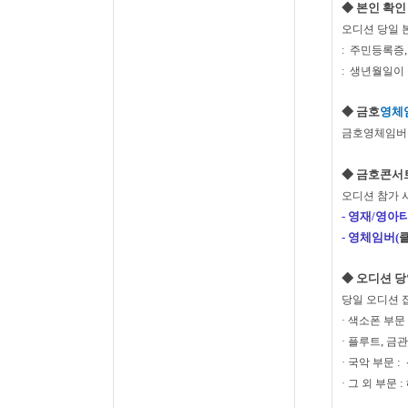
◆
본인 확인
오디션 당일 
:
주민등록증
:
생년월일이 
◆
금호
영체
금호영체임버콘
◆
금호콘서
오디션 참가 
-
영재/
영아티
-
영체임버(
클
◆ 오디션 당
당일 오디션 
·
색소폰 부문
,
·
플루트
금관
:
·
국악 부문
:
·
그
외 부문