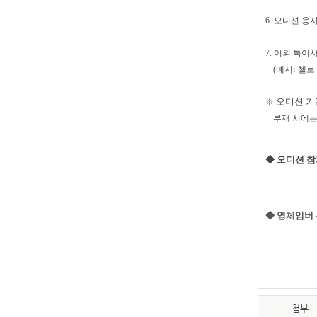
6.
오디션 응
7.
이외 특이사
:
(
예시
첼로
오디션 기
※
부재 시에는
◆ 오디션 
◆ 영체임버 
첨부