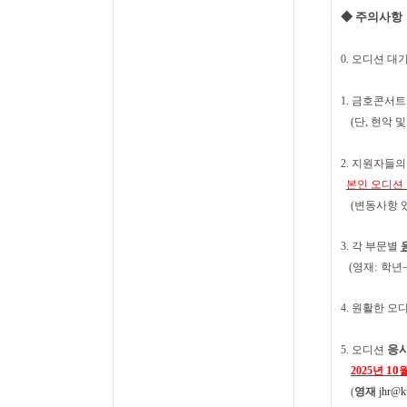
◆
주의사항
0.
오디션 대기
1.
금호콘서트
,
(
단
현악 및
2.
지원자들의 
본인 오디션
(
변동사항 
3.
각 부문별
:
(
영재
학년
4.
원활한 오디
응시
5.
오디션
10
2025
년
(
영재
jhr@k