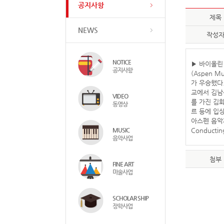
공지사항
제목
NEWS
작성
NOTICE
▶ 바이올린
공지사항
(Aspen M
가 우승했다
교에서 김남윤
VIDEO
를 가진 김화
동영상
르 등에 입상
아스펜 음악제
MUSIC
Conduct
음악사업
첨부
FINE ART
미술사업
SCHOLAR SHIP
장학사업