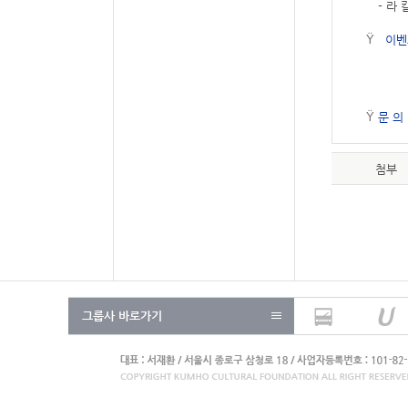
- 라 칼
Ÿ
이벤트
> 금
> 아
> 투
Ÿ
문 의 
첨부
그룹사 바로가기