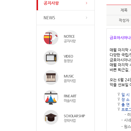
공지사항
제목
NEWS
작성자
NOTICE
금호아시아나
공지사항
매월 마지막 
다양한 국립/
VIDEO
금호아시아나도
동영상
매월 마지막 
바쁜 퇴근길,
MUSIC
오는 6월 24
음악사업
악을 선보일 
Ÿ
일 시 
FINE ART
Ÿ
장 소
미술사업
Ÿ
출 연
Ÿ
프로그
- 
SCHOLAR SHIP
- 시네
장학사업
- 원스 