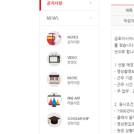
공지사항
제목
NEWS
작성
NOTICE
금호아시아나
공지사항
를 찾습니다
선으로 합니
VIDEO
동영상
1.선발 예정
- 영상촬영보
MUSIC
- 근무 기준 
음악사업
- 근무 시간 
- 주 업무 
FINE ART
미술사업
2. 응시조건
- 1986년
- 클래식 
SCHOLAR SHIP
장학사업
- 영상편집
- 현장 상