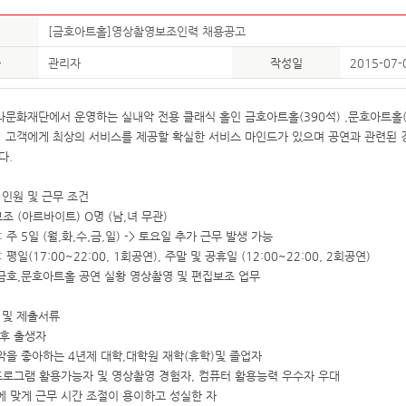
[금호아트홀]영상촬영보조인력 채용공고
자
관리자
작성일
2015-07-
문화재단에서 운영하는 실내악 전용 클래식 홀인 금호아트홀(390석) ,문호아트홀(
 고객에게 최상의 서비스를 제공할 확실한 서비스 마인드가 있으며 공연과 관련된 경
다.
 인원 및 근무 조건
조 (아르바이트) O명 (남,녀 무관)
: 주 5일 (월,화,수,금,일) -> 토요일 추가 근무 발생 가능
: 평일(17:00~22:00, 1회공연), 주말 및 공휴일 (12:00~22:00, 2회공연)
: 금호,문호아트홀 공연 실황 영상촬영 및 편집보조 업무
 및 제출서류
이후 출생자
음악을 좋아하는 4년제 대학,대학원 재학(휴학)및 졸업자
프로그램 활용가능자 및 영상촬영 경험자, 컴퓨터 활용능력 우수자 우대
황에 맞게 근무 시간 조절이 용이하고 성실한 자