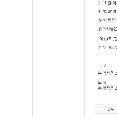
3. “
회원
이
”
4. “
회원
이
”
③
“
아트홀
”
④
게시물은
제
19
조
관
(
본
“
서비스
”
부 칙
본 약관은
2
부 칙
본 약관은
2
첨부