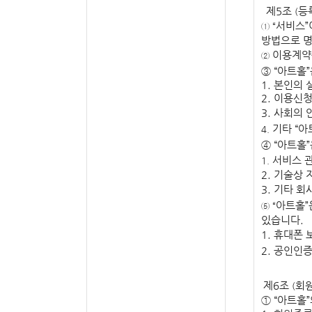
제
5
조
등
(
서비스
”
① “
방법으로 명
이용계약
②
③
“
아트홀
”
1.
본인의 
2.
이용신청
3.
사회의 
기타
“
아
4.
④
“
아트홀
”
서비스 
1.
2.
기술상 
3.
기타 회
아트홀
”
⑤ “
있습니다
.
1.
휴대폰 
2.
공인인증
제
6
조
회
(
① “
아트홀
”