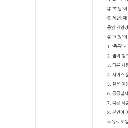
②
“
회원
”
이
③
제
2
항에
동안 개인정
④
“
회원
”
이
등록
”
신
1. “
2.
범죄 행
3.
다른 사
4.
서비스 
5.
같은 이
6.
공공질서
7.
다른 사
8.
본인이 
유료 회
⑤