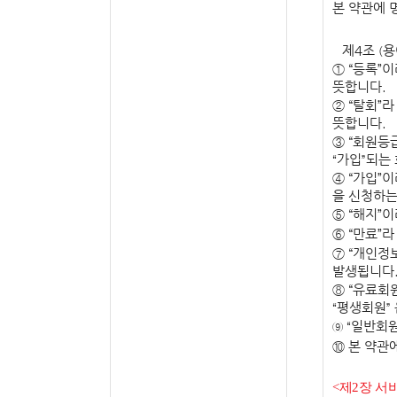
본 약관에 
제
4
조
용
(
①
“
등록
”
이
뜻합니다
.
②
“
탈회
”
라
뜻합니다
.
③
“
회원등
가입
되는
“
”
④
“
가입
”
이
을 신청하는
⑤
“
해지
”
이
⑥
“
만료
”
라
⑦
“
개인정
발생됩니다
⑧
“
유료회
평생회원
“
”
일반회
⑨ “
⑩
본 약관
<
제
2
장 서