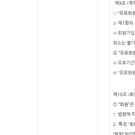
제
9
조
계
(
유료회
① “
제
1
항의
②
회원가입
③
취소는 불
④
“
유료회
유효기
⑤
유료회
⑥ “
제
10
조
회
(
①
“
회원
”
은
법령에 
1.
2.
특정
회
“
탈회
처리
“
”