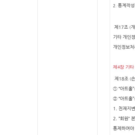
통계작성
2.
제
17
조
개
(
기타 개인
개인정보처
제
4
장 기타
제
18
조
손
(
①
“
아트홀
”
②
“
아트홀
”
1.
천재지변
2. “
회원
본
”
통제하여야