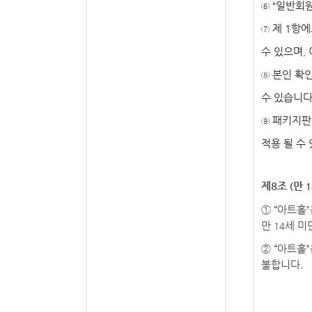
일반회
⑥ “
제
1
항에
⑦
수 있으며
,
본인 확
⑧
수 있습니
패키지판
⑨
적용 될 수
제
8
조
만
(
1
①
“
아트홀
”
만
세 미
14
②
“
아트홀
”
불합니다
.