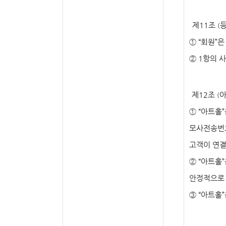
제
11
조
(
①
“
회원
”
은
②
1
항의 
제
12
조
아
(
①
“
아트홀
”
모사전송번
고객이 연결
②
“
아트홀
”
안정적으로 
③
“
아트홀
”