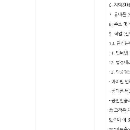
6.
자택전
7.
휴대폰
(
8.
주소 및
9.
직업
선
(
10.
관심분
인터넷
11.
법정대
12.
인증정
13.
아이핀 인
-
-
휴대폰 번
-
공인인증
②
고객은 
있으며 이 
③
“
아트홀
”