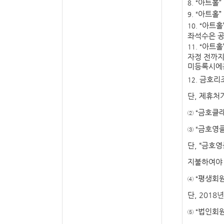
아트홀
”
8. “
아트홀
”
9. “
아트홀
10. “
좌석수은 공
아트홀
11. “
자정 전까
미등록시에
금호리
12.
단
,
제휴처가
금호클
② “
금호영
③ “
단
, “
금호영
지불하여야
평생회
④ “
단
,
2018
법인회
⑤ “