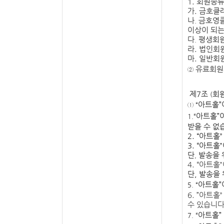
1.
회원종
가
.
금호클
나
금호영
.
이상이 되는
다
평생회
.
라
.
법인회
마
.
일반회
유료회원
②
제
7
조
회
(
아트홀
”
① “
아트홀
”
1.“
받을 수 없
2. “
아트홀
3. “
아트홀
”
단
발송을 
,
4.
“
아트홀
”
단
,
발송을 
아트홀
”
5. “
6.
”
아트홀
수 있습니
아트홀
”
7. “