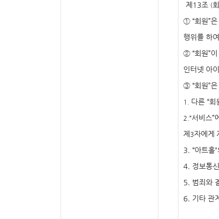
제
13
조
회
(
①
“
회원
”
은
행위를 하
②
“
회원
”
이
인터넷 아이
③
“
회원
”
은
다른
“
회
1.
서비스
”
2.“
제
자에게 
3
3. “
아트홀
”
4.
정보통신
5.
범죄와 
6.
기타 관