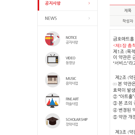
공지사항
제목
NEWS
작성자
NOTICE
금호아트홀
공지사항
<
제
1
장 총
제
1
조
목
(
이 약관은
VIDEO
동영상
서비스
라
“
”
제
2
조
약
(
MUSIC
음악사업
본 약관
①
효력이 발
②
“
아트홀
”
FINE ART
③
본 조의
미술사업
④
변경된 
⑤
약관 개
SCHOLAR SHIP
장학사업
제
3
조
약
(