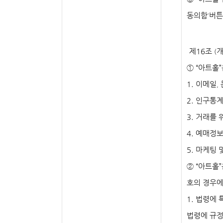
동의함
버튼
`
제
16
조
개
(
①
“
아트홀
”
1.
이메일
,
2.
인구통계
3.
거래를 
4.
예매정
5.
마케팅 
②
“
아트홀
”
호의 경우에
1.
법령에 
법령에 규정