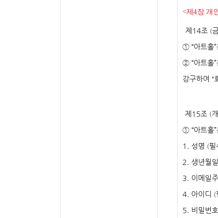
<
제
4
장 개
제
14
조
(
①
“
아트홀
”
②
“
아트홀
”
강구하여
“
제
15
조
개
(
①
“
아트홀
”
1.
성명
필
(
2.
생년월
3.
이메일
4.
아이디
(
5.
비밀번