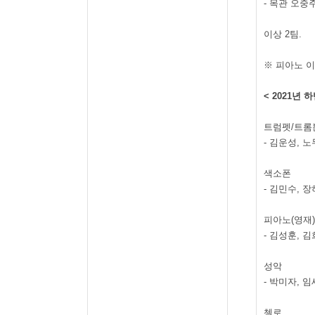
-
목관 오중
이상
2
팀
.
※ 피아노 
< 2021
년 하
트럼펫
/
트롬
-
김운성
,
노
색소폰
-
김민수
,
장
피아노
(
영재
)
-
김성훈
,
김
성악
-
박미자
,
임
첼로