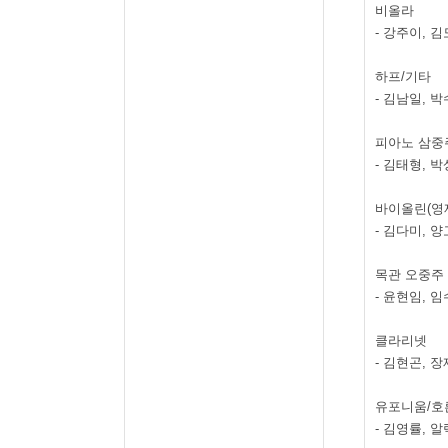
비올라
-
강주이
,
김
하프
/
기타
-
김남일
,
박
피아노 삼중
-
김태형
,
박
바이올린
(
영
-
김다미
,
양
목관 오중주
-
윤현임
,
임
클라리넷
-
김현곤
,
장
유포니움
/
호
-
김영률
,
알