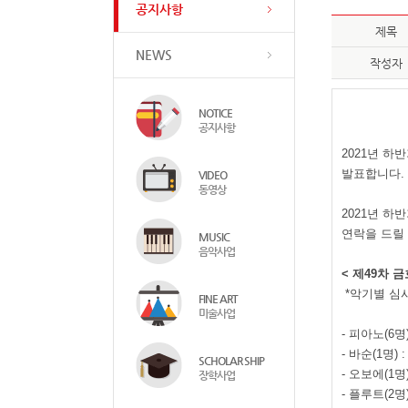
공지사항
제목
NEWS
작성자
NOTICE
공지사항
2021
년 하반
발표합니다
.
VIDEO
동영상
2021
년 하
연락을 드릴
MUSIC
음악사업
<
제
49
차 
*
악기별 심
FINE ART
미술사업
-
피아노
(6
명
-
바순
(1
명
) 
SCHOLAR SHIP
-
오보에
(1
명
장학사업
-
플루트
(2
명