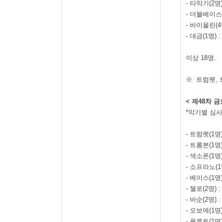
-
타악기
(2
명
-
더블베이스
-
바이올린
(4
-
대금
(1
명
) 
이상
18
명
.
※
트럼펫
,
<
제
48
차 
*
악기별 심사
-
트럼펫
(1
명
-
트롬본
(1
명
-
색소폰
(1
명
-
소프라노
(1
-
베이스
(1
명
-
첼로
(2
명
) 
-
바순
(2
명
) 
-
오보에
(1
명
-
플루트
(1
명