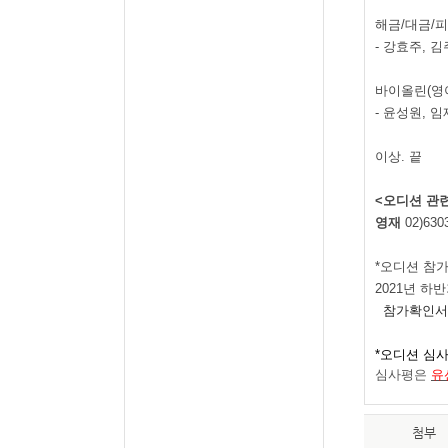
해금
/
대금
/
피
-
강효주
,
김
바이올린
(
영
-
윤성원
,
임
이상
.
끝
<
오디션 관
영재
02)630
*
오디션 참가
2021
년 하반
참가확인서
*
오디션 심
심사평은
유
첨부