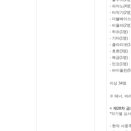
-
피아노
(4
명
-
타악기
(2
명
-
더블베이스
-
비올라
(2
명
-
하프
(1
명
) 
-
기타
(1
명
) 
-
클라리넷
(1
-
호른
(3
명
) 
-
해금
(1
명
) 
-
민요
(1
명
) 
-
바이올린
(5
이상
34
명
.
※ 테너
,
바
<
제
28
차 
*
악기별 심사
-
현악 사중