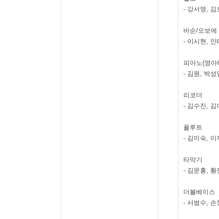
-
강서영
,
김
바순
/
오보에
-
이시현
,
인
피아노
(
영아
-
김원
,
박성
리코더
-
김수진
,
김
플루트
-
김미숙
,
이
타악기
-
김문홍
,
황
더블베이스
-
서범수
,
손