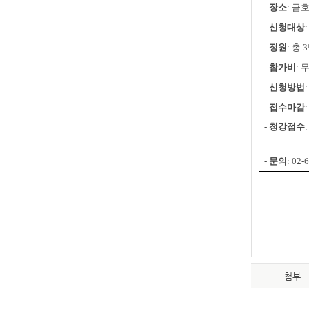
-
장소
:
금호
-
신청대상
-
정원
:
총
3
-
참가비
:
-
신청방법
-
접수마감
:
-
청강접수
-
문의
: 02-
첨부