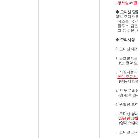
-
영체임버(
클
◆ 오디션 당
당일 오디션 
·
색소폰
,
국악
·
플루트
,
금관
·
그
외 부문
:
◆
주의사항
0.
오디션 대기
1.
금호콘서트
(
단
,
현악 및
2.
지원자들의 
본인 오디션
(
변동사항 
3.
각 부문별
(
영재
:
학년
–
4.
원활한 오디
5.
오디션
응시
2024
년
10
(
영재
jhr@k
6.
오디션 응