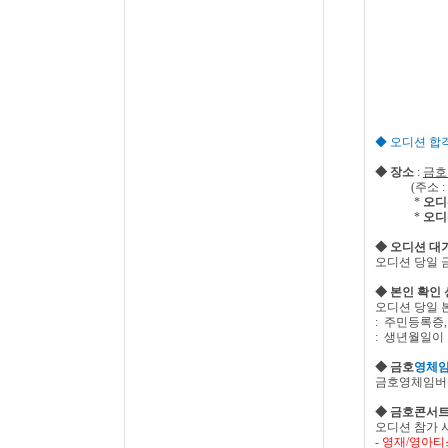
◆
오디션 합
◆ 장소
:
금호
(
주소
:
*
오디
*
오디
◆ 오디션 대
오디션 당일 
◆
본인 확인 
오디션 당일 
:
주민등록증
:
생년월일이 
◆
금호
영체
금호영체임버콘
◆
금호콘서
오디션 참가 
-
영재/
영아티