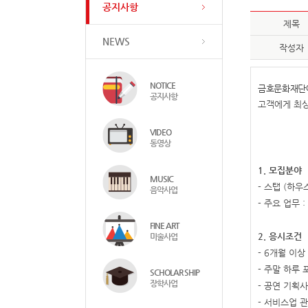
공지사항
제목
NEWS
작성자
NOTICE
금호문화재단에
공지사항
고객에게 최상
VIDEO
동영상
1.
모집분야
MUSIC
-
스탭
(
하우
음악사업
-
주요 업무
:
FINE ART
2.
응시조건
미술사업
- 6
개월 이상
-
주말 하루 
SCHOLAR SHIP
장학사업
-
공연 기획사
-
서비스업 관