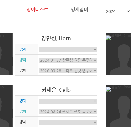
영아티스트
영체임버
강민성, Horn
영재
영아
영체
권세은, Cello
영재
영아
영체