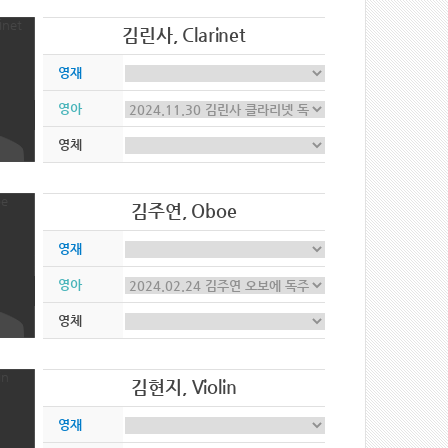
김린사, Clarinet
영재
영아
영체
김주연, Oboe
영재
영아
영체
김현지, Violin
영재