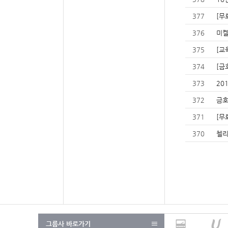
377
[무
376
미켈
375
[교
374
[금
373
20
372
금호
371
[무
370
첼리
그룹사 바로가기