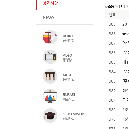
공지사항
총
669
건(
15
페이
번호
NEWS
389
20
388
금호
NOTICE
공지사항
387
[오
386
[무
VIDEO
동영상
385
제4
384
[무
MUSIC
음악사업
383
[무
382
미켈
FINE ART
미술사업
381
금호
380
16
SCHOLAR SHIP
장학사업
379
16
378
16