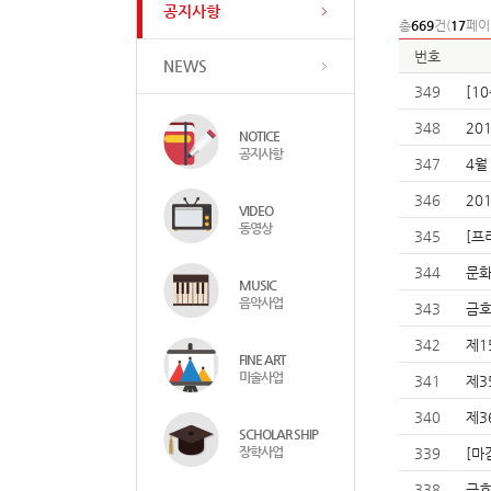
공지사항
총
669
건(
17
페이
번호
NEWS
349
[1
348
20
NOTICE
공지사항
347
4월
346
20
VIDEO
동영상
345
[프
344
문화
MUSIC
음악사업
343
금호
342
제1
FINE ART
미술사업
341
제3
340
제3
SCHOLAR SHIP
장학사업
339
[마
338
금호