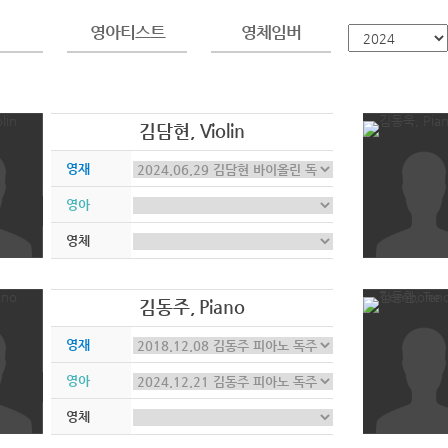
영아티스트
영체임버
김담현, Violin
영재
영아
영체
김동주, Piano
영재
영아
영체