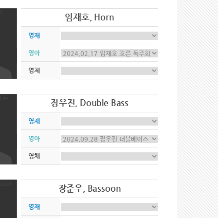
임재호, Horn
영재
영아
영체
장우진, Double Bass
영재
영아
영체
장준우, Bassoon
영재